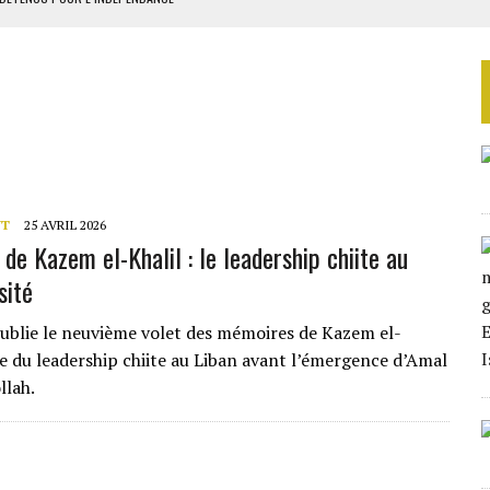
E DUPLICITÉ SUR L’ASER
RIEN DE DÉVELOPPEMENT
GUERPISSEMENTS ILLÉGAUX
 LA GRANDE CÔTE D’IVOIRE
NT
25 AVRIL 2026
de Kazem el-Khalil : le leadership chiite au
sité
ublie le neuvième volet des mémoires de Kazem el-
ure du leadership chiite au Liban avant l’émergence d’Amal
llah.