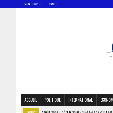
MON COMPTE
PANIER
ACCUEIL
POLITIQUE
INTERNATIONAL
ECONOM
URGENT:
7 AOÛT 2026
|
CÔTE D’IVOIRE : OUATTARA GRACIE 4 66