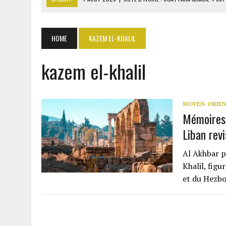
7 AOÛT 2026
|
SÉNÉGAL : THIERNO ALASSANE SALL ACCUSE PASTEF D
7 AOÛT 2026
|
LE PREMIER MINISTRE GUINÉEN SALUE LE MODÈLE IVOI
HOME
KAZEM EL-KHALIL
7 AOÛT 2026
|
OUATTARA ANNONCE DES SANCTIONS CONTRE LES DÉ
kazem el-khalil
7 AOÛT 2026
|
OUATTARA APPELLE À L’UNION NATIONALE POUR BÂTIR
MOYEN-ORIE
Mémoires 
Liban revi
Al Akhbar p
Khalil, fig
et du Hezbo