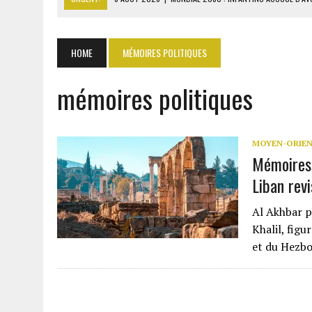
6 AOÛT 2026
|
SÉNÉGAL : ABDOU KHADIR SOW QUITTE LE PRP POUR 
6 AOÛT 2026
|
CÔTE D’IVOIRE-UE : 1 074 LIGNES TARIFAIRES DANS LA
HOME
MÉMOIRES POLITIQUES
6 AOÛT 2026
|
LA BANQUE MONDIALE ACCORDE 340 MILLIARDS FCFA 
mémoires politiques
6 AOÛT 2026
|
CAN FÉMININE : LA CÔTE D’IVOIRE ET L’AFRIQUE DU 
MOYEN-ORIE
Mémoires 
Liban revi
Al Akhbar p
Khalil, fig
et du Hezbo