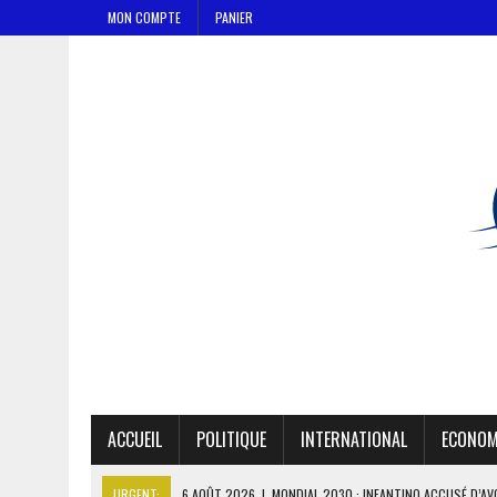
MON COMPTE
PANIER
ACCUEIL
POLITIQUE
INTERNATIONAL
ECONOM
URGENT:
6 AOÛT 2026
|
MONDIAL 2030 : INFANTINO ACCUSÉ D’AV