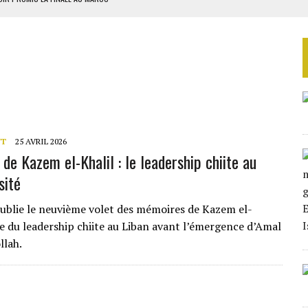
SOUTENIR DIOMAYE FAYE
 4E PHASE DE L’APE
AU SÉNÉGAL
SUD DÉCROCHENT LEUR QUALIFICATION POUR LES QUARTS DE FINALE
NT
25 AVRIL 2026
de Kazem el-Khalil : le leadership chiite au
sité
ublie le neuvième volet des mémoires de Kazem el-
ure du leadership chiite au Liban avant l’émergence d’Amal
llah.