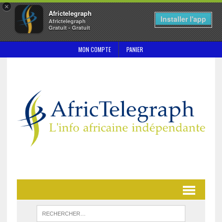
×
Africtelegraph
Installer l'app
Africtelegraph
Gratuit - Gratuit
MON COMPTE
PANIER