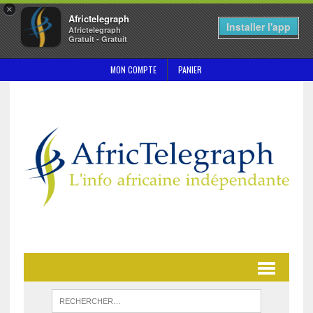
×
Africtelegraph
Installer l'app
Africtelegraph
Gratuit - Gratuit
MON COMPTE
PANIER