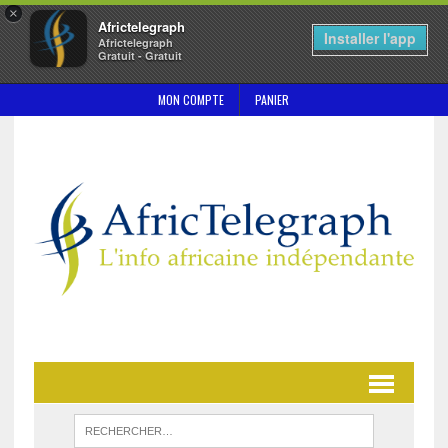
×
Africtelegraph
Installer l'app
Africtelegraph
Gratuit - Gratuit
MON COMPTE
PANIER