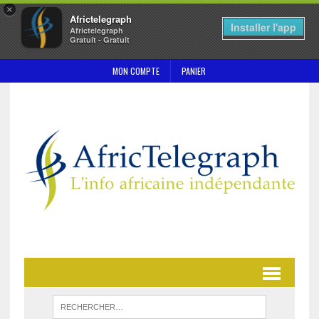
×
Africtelegraph
Installer l'app
Africtelegraph
Gratuit - Gratuit
MON COMPTE
PANIER