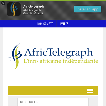
×
Africtelegraph
Installer l'app
Africtelegraph
Gratuit - Gratuit
MON COMPTE
PANIER