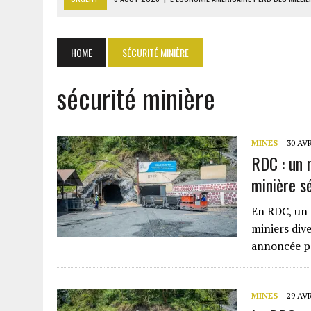
8 AOÛT 2026
|
L’UNIVERSITÉ LIBANAISE FRAGILISÉE PAR LES COUPES
8 AOÛT 2026
|
TALLA SYLLA APPELLE DIOMAYE FAYE À DISSOUDRE L’A
HOME
SÉCURITÉ MINIÈRE
8 AOÛT 2026
|
LIBAN-SUD : LE CHANTIER DE RECONSTRUCTION DES V
sécurité minière
8 AOÛT 2026
|
LE SÉNAT AMÉRICAIN ADOPTE UN PROJET DE SANCTIO
MINES
30 AVR
RDC : un 
minière sé
En RDC, un 
miniers dive
annoncée pa
MINES
29 AVR