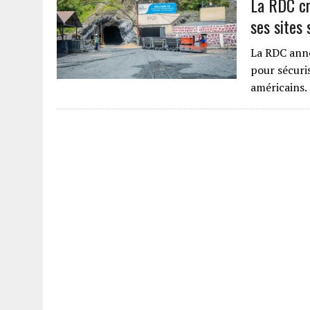
La RDC c
ses sites 
La RDC anno
pour sécuris
américains.