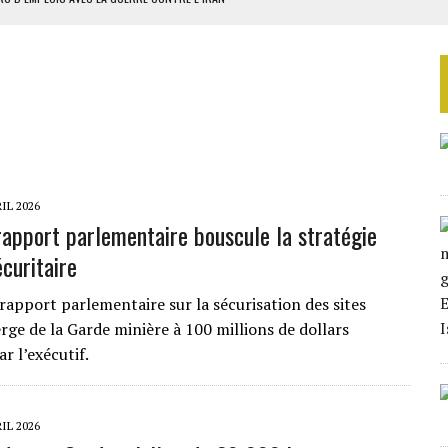
 BUDGÉTAIRES
SSEMBLÉE EN 2026
ILLAGES S’OUVRE TIMIDEMENT
NS CONTRE LA RUSSIE
IL 2026
rapport parlementaire bouscule la stratégie
curitaire
rapport parlementaire sur la sécurisation des sites
rge de la Garde minière à 100 millions de dollars
r l’exécutif.
IL 2026