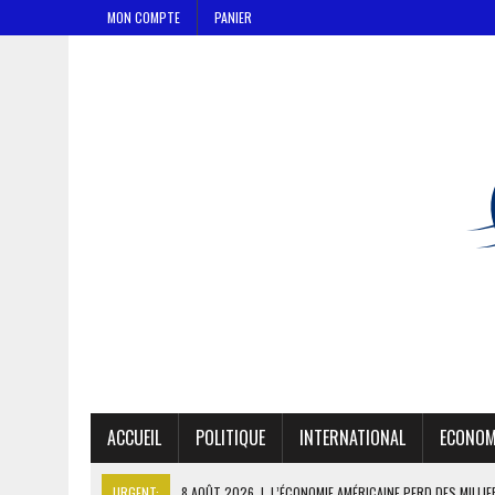
MON COMPTE
PANIER
ACCUEIL
POLITIQUE
INTERNATIONAL
ECONOM
URGENT:
8 AOÛT 2026
|
L’ÉCONOMIE AMÉRICAINE PERD DES MILLI