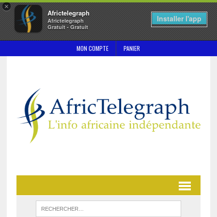
×
Africtelegraph
Installer l'app
Africtelegraph
Gratuit - Gratuit
MON COMPTE
PANIER