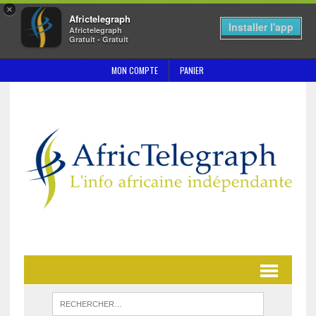
×
Africtelegraph
Installer l'app
Africtelegraph
Gratuit - Gratuit
MON COMPTE
PANIER