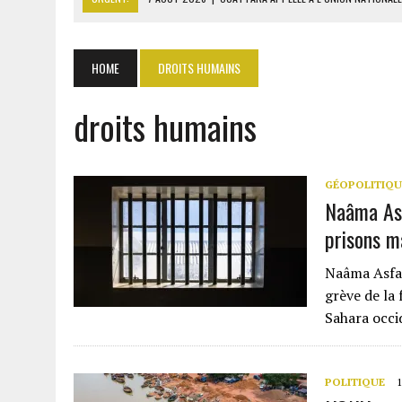
7 AOÛT 2026
|
CÔTE D’IVOIRE : OUATTARA GRACIE 4 661 DÉTENUS P
7 AOÛT 2026
|
SÉNÉGAL : THIERNO ALASSANE SALL ACCUSE PASTEF D
HOME
DROITS HUMAINS
7 AOÛT 2026
|
LE PREMIER MINISTRE GUINÉEN SALUE LE MODÈLE IVOI
droits humains
7 AOÛT 2026
|
GAZ GTA : KOSMOS ENERGY ACTUALISE L’AVANCEMENT
GÉOPOLITIQU
Naâma Asf
prisons m
Naâma Asfar
grève de la
Sahara occi
POLITIQUE
1