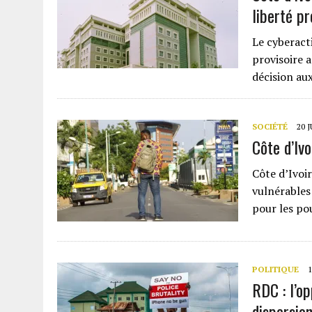
liberté pr
Le cyberacti
provisoire 
décision aux
SOCIÉTÉ
20 
Côte d’Iv
Côte d’Ivoir
vulnérables
pour les pou
POLITIQUE
1
RDC : l’o
dispersion