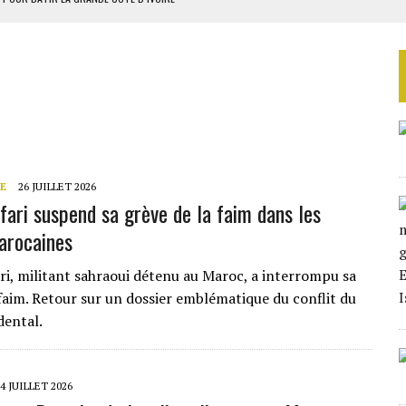
OUR L’INDÉPENDANCE
E DUPLICITÉ SUR L’ASER
RIEN DE DÉVELOPPEMENT
 DU PROJET SÉNÉGALO-MAURITANIEN
E
26 JUILLET 2026
ari suspend sa grève de la faim dans les
arocaines
i, militant sahraoui détenu au Maroc, a interrompu sa
 faim. Retour sur un dossier emblématique du conflit du
dental.
4 JUILLET 2026