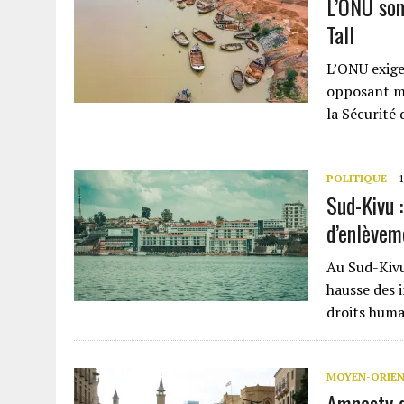
L’ONU som
Tall
L’ONU exige
opposant ma
la Sécurité 
POLITIQUE
1
Sud-Kivu 
d’enlèvem
Au Sud-Kivu,
hausse des 
droits huma
MOYEN-ORIE
Amnesty d