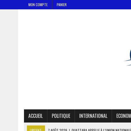
MON COMPTE
PANIER
ACCUEIL
POLITIQUE
INTERNATIONAL
ECONOM
URGENT:
7 AOÛT 2026
|
OUATTARA APPELLE À L’UNION NATIONALE