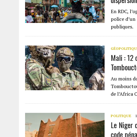
En RDC, l’op
police d’un 
publiques.
GÉOPOLITIQU
Mali : 12 
Tombouct
Au moins do
Tombouctou,
de l’Africa 
POLITIQUE
1
Le Niger 
code péna