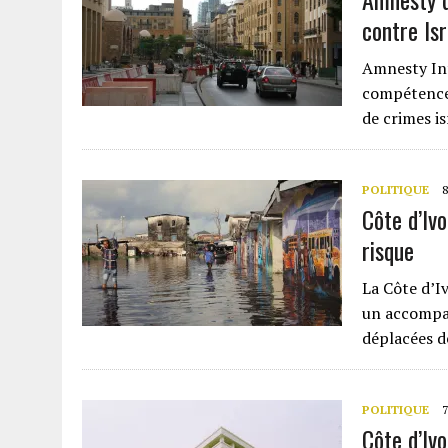
contre Isr
Amnesty Int
compétence 
de crimes is
POLITIQUE
8
Côte d’Ivo
risque
La Côte d’I
un accompa
déplacées d
POLITIQUE
7
Côte d’Ivo