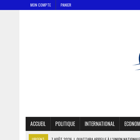
MON COMPTE
PANIER
ACCUEIL
POLITIQUE
INTERNATIONAL
ECONOM
URGENT:
7 AOÛT 2026
|
OUATTARA APPELLE À L’UNION NATIONALE