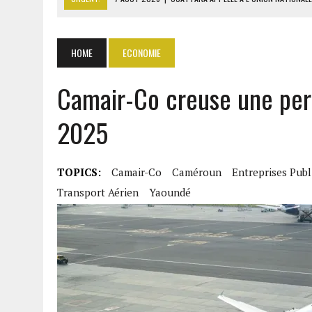
7 AOÛT 2026
|
CÔTE D’IVOIRE : OUATTARA GRACIE 4 66
7 AOÛT 2026
|
SÉNÉGAL : THIERNO ALASSANE SALL ACCUSE PASTEF D
HOME
ECONOMIE
7 AOÛT 2026
|
LE PREMIER MINISTRE GUINÉEN SALUE LE MODÈLE IVOI
Camair-Co creuse une pert
7 AOÛT 2026
|
GAZ GTA : KOSMOS ENERGY ACTUALISE L’AVANCEMENT
2025
TOPICS:
Camair-Co
Caméroun
Entreprises Publ
Transport Aérien
Yaoundé