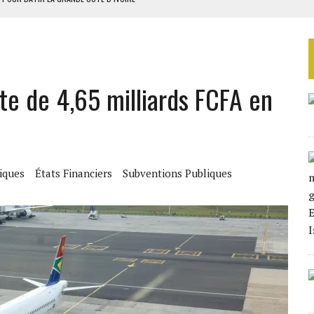
1 DÉTENUS POUR L’INDÉPENDANCE
E DUPLICITÉ SUR L’ASER
RIEN DE DÉVELOPPEMENT
e de 4,65 milliards FCFA en
 DU PROJET SÉNÉGALO-MAURITANIEN
iques
États Financiers
Subventions Publiques