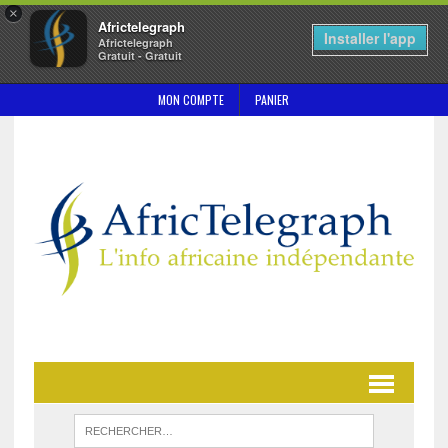
×
Africtelegraph
Installer l'app
Africtelegraph
Gratuit - Gratuit
MON COMPTE
PANIER