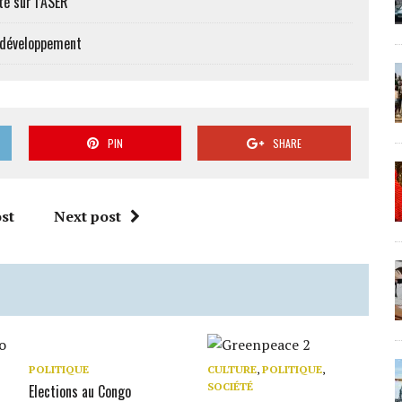
té sur l’ASER
e développement
PIN
SHARE
st
Next post
POLITIQUE
CULTURE
,
POLITIQUE
,
SOCIÉTÉ
Elections au Congo