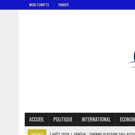
MON COMPTE
PANIER
ACCUEIL
POLITIQUE
INTERNATIONAL
ECONOM
URGENT:
7 AOÛT 2026
|
SÉNÉGAL : THIERNO ALASSANE SALL ACCU