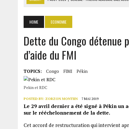
7 AOÛT 2026
|
LE PREMIER MINISTRE GUINÉEN SALUE LE MODÈLE IVOI
7 AOÛT 2026
|
GAZ GTA : KOSMOS ENERGY ACTUALISE L’AVANCEMENT
HOME
ECONOMIE
7 AOÛT 2026
|
OUATTARA APPELLE À L’UNION NATIONALE POUR BÂTIR
Dette du Congo détenue p
7 AOÛT 2026
|
CÔTE D’IVOIRE : OUATTARA GRACIE 4 661 DÉTENUS P
d’aide du FMI
TOPICS:
Congo
FIMI
Pékin
Pekin et RDC
POSTED BY:
ZORZON MONTIIN
7 MAI 2019
Le 29 avril dernier a été signé à Pékin un 
sur le rééchelonnement de la dette.
Cet accord de restructuration qui intervient ap