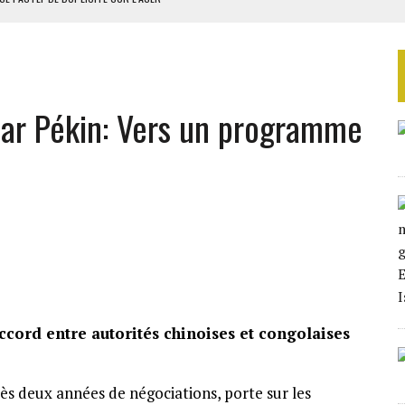
RIEN DE DÉVELOPPEMENT
 DU PROJET SÉNÉGALO-MAURITANIEN
 LA GRANDE CÔTE D’IVOIRE
ar Pékin: Vers un programme
OUR L’INDÉPENDANCE
accord entre autorités chinoises et congolaises
rès deux années de négociations, porte sur les