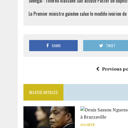
Sénégal : Thierno Alassane Sall accuse Pastef de duplici
Le Premier ministre guinéen salue le modèle ivoirien d
SHARE
TWEET
Previous po
RELATED ARTICLES
SOCIÉTÉ