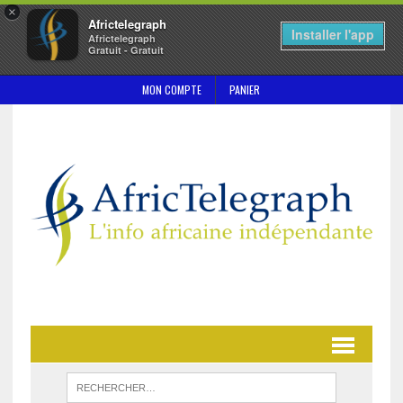
×
Africtelegraph
Installer l'app
Africtelegraph
Gratuit - Gratuit
MON COMPTE
PANIER