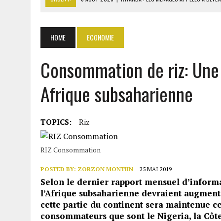
6 AOÛT 2026
|
LE TCHAD PRÉVOIT D’ARRÊTER LES EXPORTATIONS DE 
6 AOÛT 2026
|
SÉNÉGAL : ABDOU KHADIR SOW QUITTE LE PRP POUR 
HOME
ECONOMIE
6 AOÛT 2026
|
CÔTE D’IVOIRE-UE : 1 074 LIGNES TARIFAIRES DANS LA
Consommation de riz: Une
6 AOÛT 2026
|
LA BANQUE MONDIALE ACCORDE 340 MILLIARDS FCFA 
Afrique subsaharienne
TOPICS:
Riz
RIZ Consommation
POSTED BY:
ZORZON MONTIIN
25 MAI 2019
Selon le dernier rapport mensuel d’informat
l’Afrique subsaharienne devraient augment
cette partie du continent sera maintenue ce
consommateurs que sont le Nigeria, la Côte 