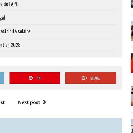
e de l’APE
gal
ectricité solaire
vant en 2028
PIN
SHARE
st
Next post