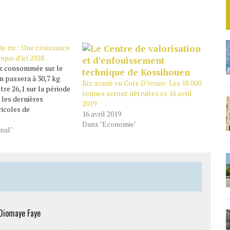
 riz : Une croissance
ique d’ici 2028
iz consommée sur le
in passera à 30,7 kg
Riz avarié en Cote D’ivoire: Les 18 000
tre 26,1 sur la période
tonnes seront détruites ce 16 avril
 les dernières
2019
icoles de
16 avril 2019
ec une consommation
Dans "Economie"
nt qui devrait
nal"
 de 5 kg, d’ici 2028,
nce plus forte…
 Diomaye Faye