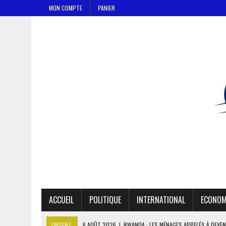
MON COMPTE
PANIER
ACCUEIL
POLITIQUE
INTERNATIONAL
ECONOM
URGENT:
6 AOÛT 2026
|
RWANDA : LES MÉNAGES APPELÉS À DEVE