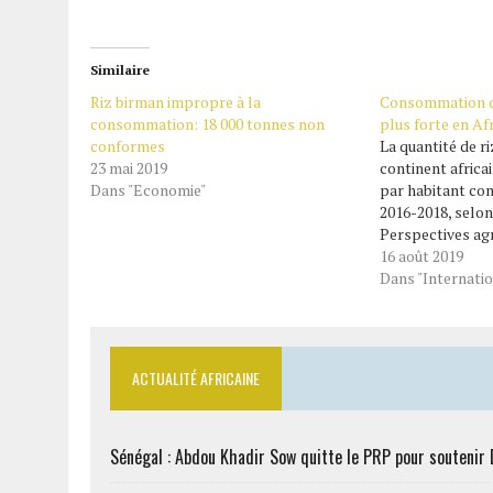
Similaire
Riz birman impropre à la
Consommation de
consommation: 18 000 tonnes non
plus forte en Afr
conformes
La quantité de r
23 mai 2019
continent africa
Dans "Economie"
par habitant con
2016-2018, selon
Perspectives agr
l’OCDE/FAO. Av
16 août 2019
de riz par habita
Dans "Internatio
augmenter de près
soit une croissa
ACTUALITÉ AFRICAINE
Sénégal : Abdou Khadir Sow quitte le PRP pour soutenir