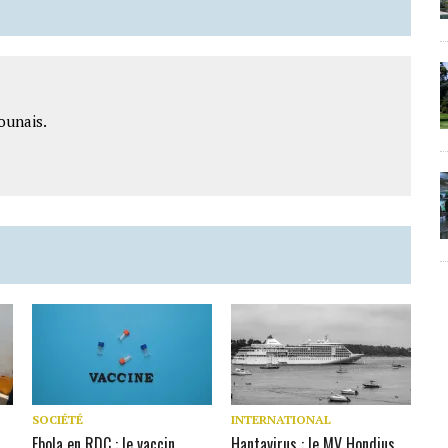
ounais.
SOCIÉTÉ
INTERNATIONAL
Ebola en RDC : le vaccin
Hantavirus : le MV Hondius