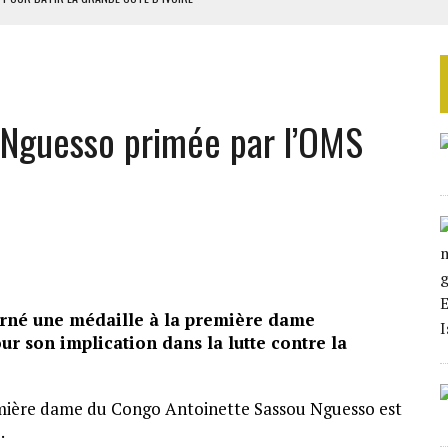
OUR L’INDÉPENDANCE
E DUPLICITÉ SUR L’ASER
RIEN DE DÉVELOPPEMENT
 Nguesso primée par l’OMS
 DU PROJET SÉNÉGALO-MAURITANIEN
erné une médaille à la première dame
r son implication dans la lutte contre la
emière dame du Congo Antoinette Sassou Nguesso est
.