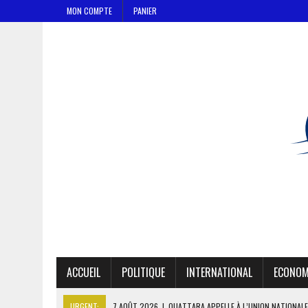
MON COMPTE
PANIER
ACCUEIL
POLITIQUE
INTERNATIONAL
ECONOM
URGENT:
7 AOÛT 2026
|
OUATTARA APPELLE À L’UNION NATIONALE