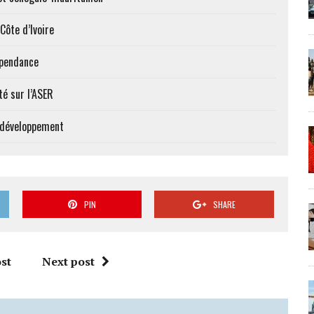
Côte d’Ivoire
épendance
té sur l’ASER
e développement
PIN
SHARE
st
Next post