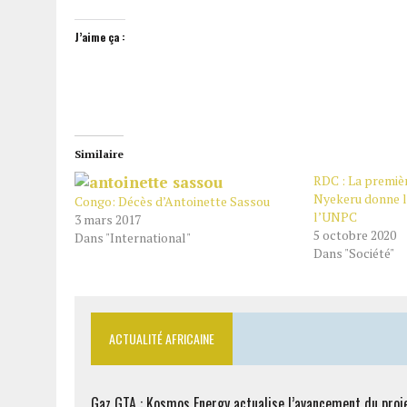
J’aime ça :
Similaire
RDC : La premiè
Nyekeru donne l
Congo: Décès d’Antoinette Sassou
l’UNPC
3 mars 2017
5 octobre 2020
Dans "International"
Dans "Société"
ACTUALITÉ AFRICAINE
Gaz GTA : Kosmos Energy actualise l’avancement du proj