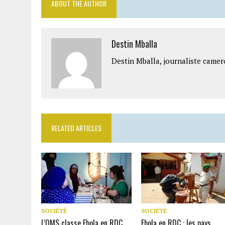
ABOUT THE AUTHOR
Destin Mballa
Destin Mballa, journaliste camer
RELATED ARTICLES
SOCIÉTÉ
SOCIÉTÉ
L’OMS classe Ebola en RDC
Ebola en RDC : les pays