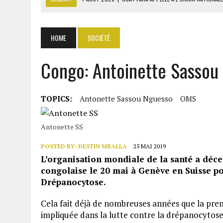
7 AOÛT 2026
|
CÔTE D’IVOIRE : OUATTARA GRACIE 4 661 DÉTENUS P
7 AOÛT 2026
|
SÉNÉGAL : THIERNO ALASSANE SALL ACCUSE PASTEF D
HOME
SOCIÉTÉ
7 AOÛT 2026
|
LE PREMIER MINISTRE GUINÉEN SALUE LE MODÈLE IVOI
Congo: Antoinette Sassou
7 AOÛT 2026
|
GAZ GTA : KOSMOS ENERGY ACTUALISE L’AVANCEMENT
TOPICS:
Antonette Sassou Nguesso
OMS
Antonette SS
POSTED BY:
DESTIN MBALLA
25 MAI 2019
L’organisation mondiale de la santé a déc
congolaise le 20 mai à Genève en Suisse pou
Drépanocytose.
Cela fait déjà de nombreuses années que la pr
impliquée dans la lutte contre la drépanocytose