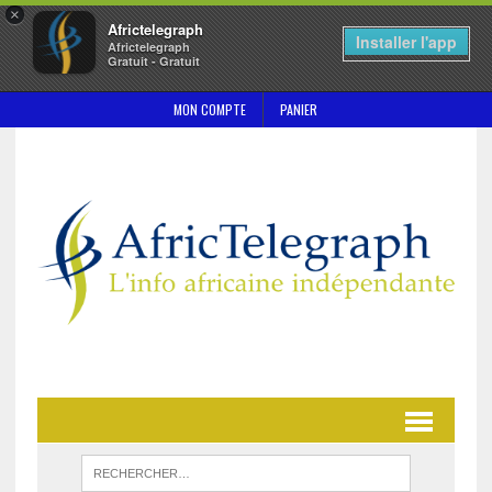
×
Africtelegraph
Installer l'app
Africtelegraph
Gratuit - Gratuit
MON COMPTE
PANIER