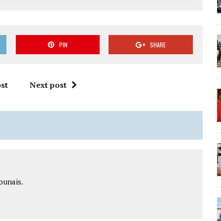
PIN
SHARE
st
Next post
ounais.