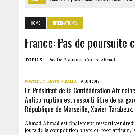
6 AOÛT 2026
|
SÉNÉGAL : ABDOU KHADIR SOW QUITTE LE PRP POUR 
6 AOÛT 2026
|
CÔTE D’IVOIRE-UE : 1 074 LIGNES TARIFAIRES DANS LA
HOME
INTERNATIONAL
6 AOÛT 2026
|
LA BANQUE MONDIALE ACCORDE 340 MILLIARDS FCFA 
France: Pas de poursuite
TOPICS:
Pas De Poursuite Contre Ahmad
POSTED BY:
DESTIN MBALLA
9 JUIN 2019
Le Président de la Confédération Africaine 
Anticorruption est ressorti libre de sa ga
République de Marseille, Xavier Tarabeux.
Ahmad Ahmad est finalement ressorti vendredi l
jours de la compétition phare du foot africain, l