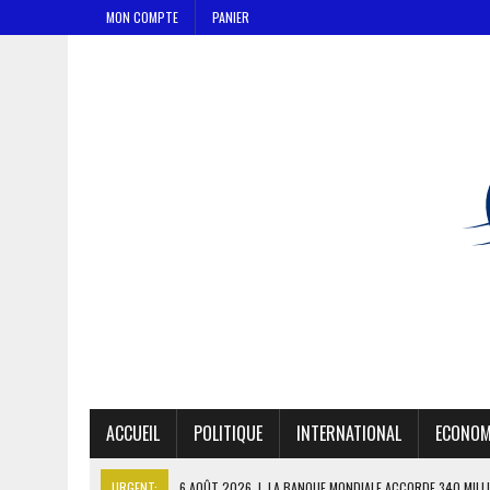
MON COMPTE
PANIER
ACCUEIL
POLITIQUE
INTERNATIONAL
ECONOM
URGENT:
6 AOÛT 2026
|
LA BANQUE MONDIALE ACCORDE 340 MILL