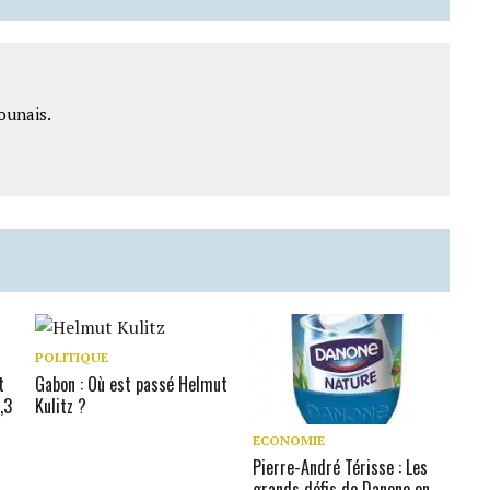
ounais.
POLITIQUE
t
Gabon : Où est passé Helmut
,3
Kulitz ?
ECONOMIE
Pierre-André Térisse : Les
grands défis de Danone en