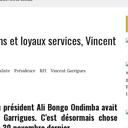
SUD DÉCROCHENT LEUR QUALIFICATION POUR LES QUARTS DE FINALE
LA FINALE AU MAROC
SOUTENIR DIOMAYE FAYE
s et loyaux services, Vincent
 4E PHASE DE L’APE
aliste
Présidence
RFI
Vincent Garrigues
 président Ali Bongo Ondimba avait
 Garrigues. C’est désormais chose
le 30 novembre dernier.