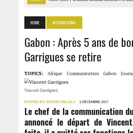
6 AOÛT 2026
|
CAN FÉMININE : LA CÔTE D’IVOIRE ET L’AFRIQUE DU 
6 AOÛT 2026
|
MONDIAL 2030 : INFANTINO ACCUSÉ D’AVOIR PROMIS 
HOME
INTERNATIONAL
6 AOÛT 2026
|
SÉNÉGAL : ABDOU KHADIR SOW QUITTE LE PRP POUR 
Gabon : Après 5 ans de bon
6 AOÛT 2026
|
CÔTE D’IVOIRE-UE : 1 074 LIGNES TARIFAIRES DANS LA
Garrigues se retire
TOPICS:
Afrique
Communication
Gabon
Journ
Vincent Garrigues
POSTED BY:
DESTIN MBALLA
2 DÉCEMBRE 2017
Le chef de la communication du
annoncé le départ de Vincent
faite, il a quitté ses fonctions 