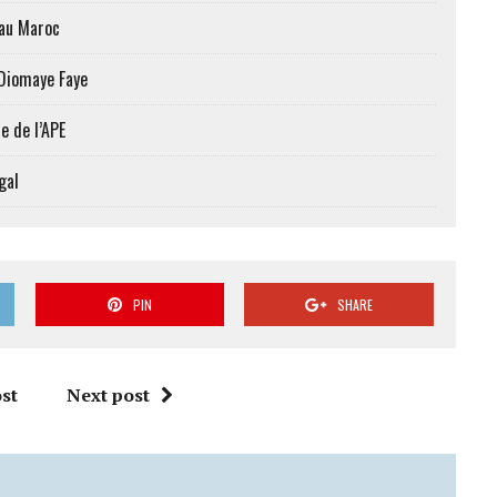
 au Maroc
 Diomaye Faye
e de l’APE
gal
PIN
SHARE
st
Next post