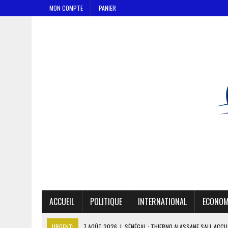
MON COMPTE
PANIER
ACCUEIL
POLITIQUE
INTERNATIONAL
ECONOM
URGENT:
7 AOÛT 2026
|
SÉNÉGAL : THIERNO ALASSANE SALL ACCU