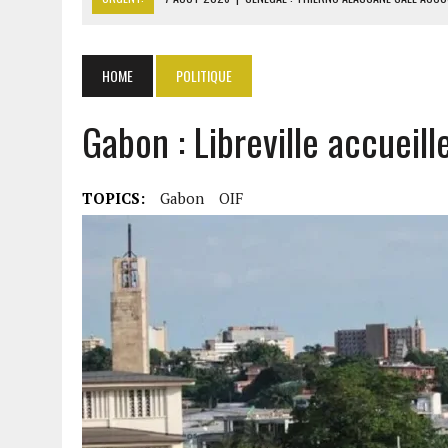
7 AOÛT 2026
|
LE PREMIER MINISTRE GUINÉEN SALUE LE MODÈLE IVOI
7 AOÛT 2026
|
GAZ GTA : KOSMOS ENERGY ACTUALISE L’AVANCEMENT
HOME
POLITIQUE
7 AOÛT 2026
|
OUATTARA APPELLE À L’UNION NATIONALE POUR BÂTIR
Gabon : Libreville accueille
7 AOÛT 2026
|
CÔTE D’IVOIRE : OUATTARA GRACIE 4 661 DÉTENUS P
TOPICS:
Gabon
OIF