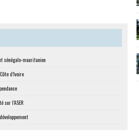
et sénégalo-mauritanien
Côte d’Ivoire
épendance
té sur l’ASER
e développement