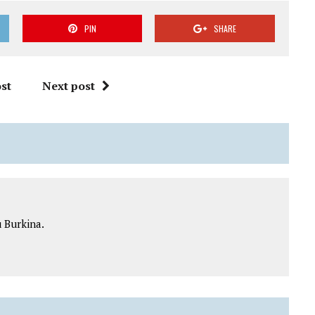
PIN
SHARE
st
Next post
 Burkina.