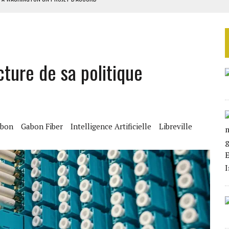
 DU PROJET SÉNÉGALO-MAURITANIEN
 LA GRANDE CÔTE D’IVOIRE
SIER SOCIAL DE MOANDA
cture de sa politique
ÉRIFIER LE DÉSARMEMENT DU HEZBOLLAH
bon
Gabon Fiber
Intelligence Artificielle
Libreville