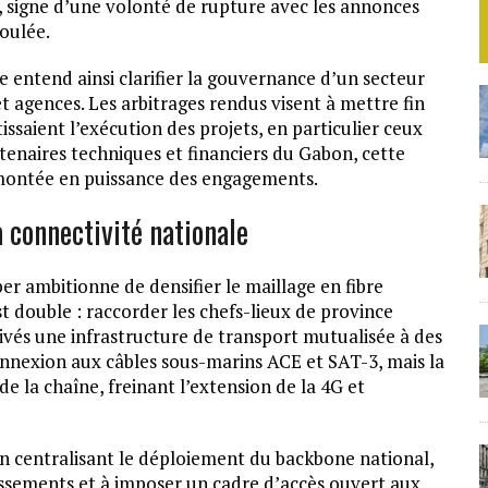
, signe d’une volonté de rupture avec les annonces
coulée.
 entend ainsi clarifier la gouvernance d’un secteur
et agences. Les arbitrages rendus visent à mettre fin
aient l’exécution des projets, en particulier ceux
rtenaires techniques et financiers du Gabon, cette
 montée en puissance des engagements.
a connectivité nationale
ber ambitionne de densifier le maillage en fibre
est double : raccorder les chefs-lieux de province
rivés une infrastructure de transport mutualisée à des
onnexion aux câbles sous-marins ACE et SAT-3, mais la
de la chaîne, freinant l’extension de la 4G et
 En centralisant le déploiement du backbone national,
tissements et à imposer un cadre d’accès ouvert aux