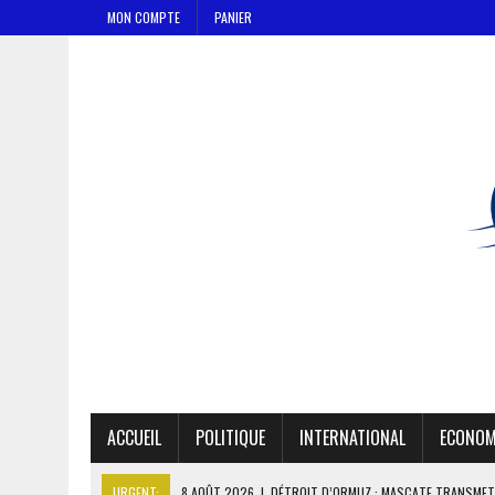
MON COMPTE
PANIER
ACCUEIL
POLITIQUE
INTERNATIONAL
ECONOM
URGENT:
8 AOÛT 2026
|
DÉTROIT D’ORMUZ : MASCATE TRANSMET