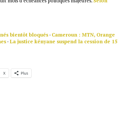
-huit mois d’échéances politiques majeures.
Selon
nés bientôt bloqués
·
Cameroun : MTN, Orange
nes
·
La justice kényane suspend la cession de 15
X
Plus