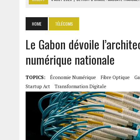
7 AOÛT 2026
|
GAZ GTA : KOSMOS ENERGY ACTUALISE L’AVANCEMENT
7 AOÛT 2026
|
OUATTARA APPELLE À L’UNION NATIONALE POUR BÂTIR
HOME
TÉLÉCOMS
8 AOÛT 2026
|
COMILOG : LA MINISTRE DU TRAVAIL REPREND LE DOS
Le Gabon dévoile l’archite
8 AOÛT 2026
|
LIBAN-ISRAËL : ACCORD SUR LES PAYS CHARGÉS DE V
numérique nationale
TOPICS:
Économie Numérique
Fibre Optique
Ga
Startup Act
Transformation Digitale