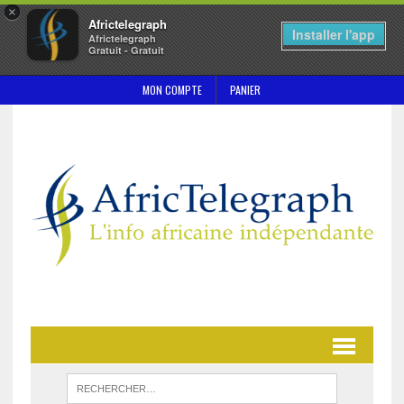
×
Africtelegraph
Installer l'app
Africtelegraph
Gratuit - Gratuit
MON COMPTE
PANIER