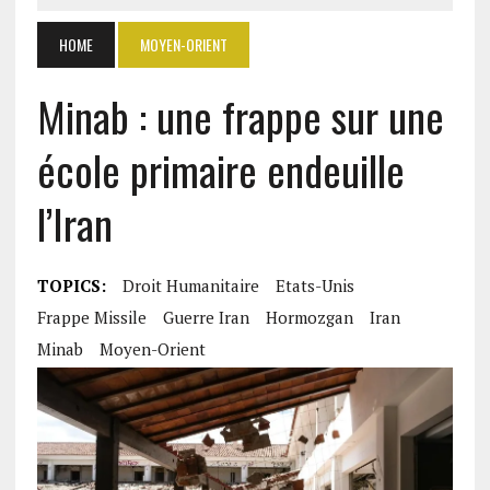
HOME
MOYEN-ORIENT
Minab : une frappe sur une
école primaire endeuille
l’Iran
TOPICS:
Droit Humanitaire
Etats-Unis
Frappe Missile
Guerre Iran
Hormozgan
Iran
Minab
Moyen-Orient