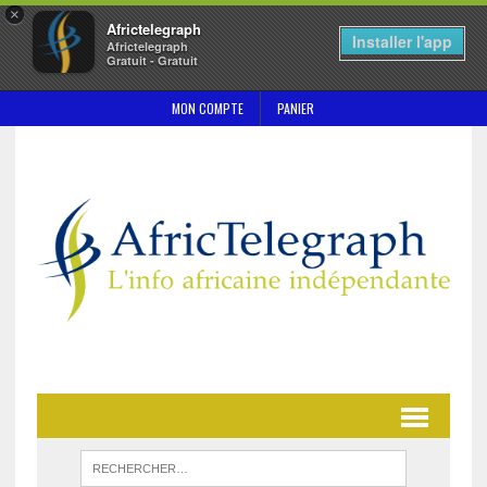
×
Africtelegraph
Installer l'app
Africtelegraph
Gratuit - Gratuit
MON COMPTE
PANIER