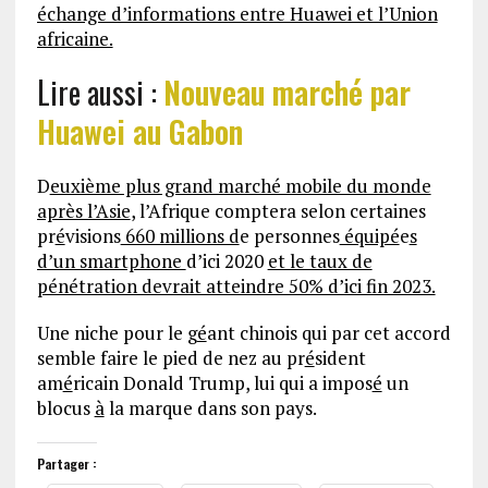
échange d’informations entre Huawei et l’Union
africaine.
Lire aussi :
Nouveau marché par
Huawei au Gabon
D
euxième plus grand marché mobile du monde
après l’Asie
, l’Afrique comptera selon certaines
pr
é
visions
660 millions d
e personnes
équipé
e
s
d’un smartphone
d’ici 2020
et le taux de
pénétration devrait atteindre 50% d’ici fin 2023.
Une niche pour le g
é
ant chinois qui par cet accord
semble faire le pied de nez au pr
é
sident
am
é
ricain Donald Trump, lui qui a impos
é
un
blocus
à
la marque dans son pays.
Partager :