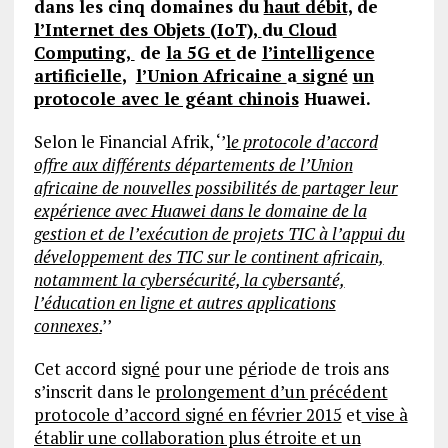
dans les cinq domaines du
haut débit,
de
l’Internet des Objets (IoT),
du
Cloud
Computing,
de
la 5G et
de
l’intelligence
artificielle
,
l’Union Africaine
a
signé
un
protocole avec le géant chinois
Huawei.
Selon le Financial Afrik, ‘’
l
e protocole d’accord
offre aux différents départements de l’Union
africaine de nouvelles possibilités de partager leur
expérience avec Huawei dans le domaine de la
gestion et de l’exécution de projets TIC à l’appui du
développement des TIC sur le continent africain,
notamment la cybersécurité, la cybersanté,
l’éducation en ligne et autres applications
connexes
.
’’
Cet accord sign
é
pour une p
é
riode de trois ans
s’inscrit dans le
prolongement d’un précédent
protocole d’accord signé en février 2015
et
vise à
établir une collaboration plus étroite et un