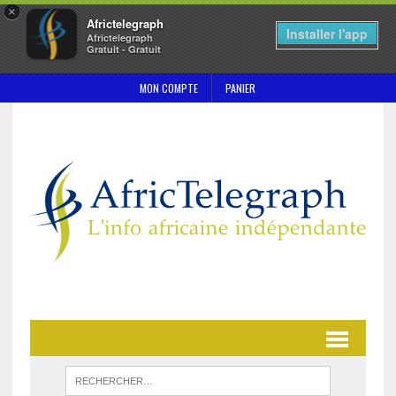
×
Africtelegraph
Installer l'app
Africtelegraph
Gratuit - Gratuit
MON COMPTE
PANIER