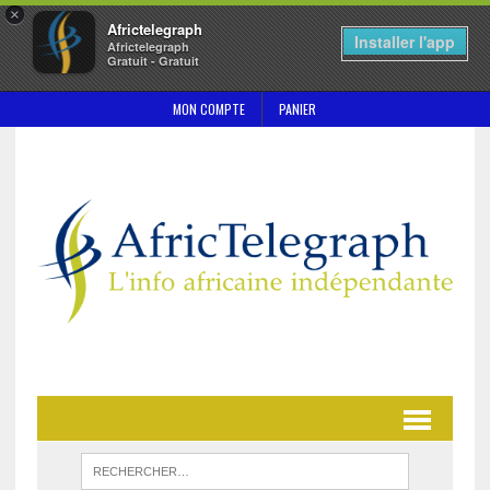
×
Africtelegraph
Installer l'app
Africtelegraph
Gratuit - Gratuit
MON COMPTE
PANIER