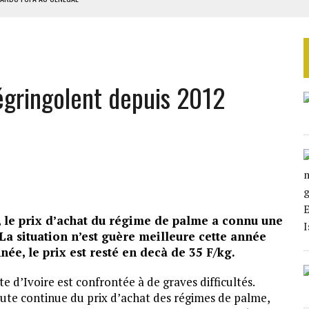
EURS D’ÉLECTRICITÉ SOLAIRE
LA FINALE AU MAROC
SOUTENIR DIOMAYE FAYE
dégringolent depuis 2012
 4E PHASE DE L’APE
, le prix d’achat du régime de palme a connu une
La situation n’est guère meilleure cette année
ée, le prix est resté en decà de 35 F/kg.
te d’Ivoire est confrontée à de graves difficultés.
ute continue du prix d’achat des régimes de palme,