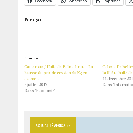
Facebook
WhatsApp
Imprimer
J’aime ça :
Similaire
Cameroun / Huile de Palme brute : La
Gabon :De belle
hausse du prix de cession du Kg en
la filière huile 
examen
11 décembre 20
4 juillet 2017
Dans "Internatio
Dans "Economie"
ACTUALITÉ AFRICAINE