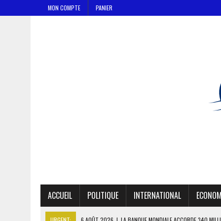
MON COMPTE
PANIER
ACCUEIL
POLITIQUE
INTERNATIONAL
ECONOM
URGENT:
6 AOÛT 2026
|
LA BANQUE MONDIALE ACCORDE 340 MILL