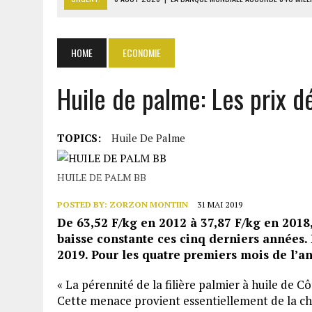
6 AOÛT 2026
|
RWANDA : LES MÉNAGES APPELÉS À DEVENIR PRODUCT
6 AOÛT 2026
|
MONDIAL 2030 : INFANTINO ACCUSÉ D’AVOIR PROMIS 
HOME
ECONOMIE
6 AOÛT 2026
|
SÉNÉGAL : ABDOU KHADIR SOW QUITTE LE PRP POUR 
Huile de palme: Les prix 
6 AOÛT 2026
|
CÔTE D’IVOIRE-UE : 1 074 LIGNES TARIFAIRES DANS LA
TOPICS:
Huile De Palme
HUILE DE PALM BB
POSTED BY:
ZORZON MONTIIN
31 MAI 2019
De 63,52 F/kg en 2012 à 37,87 F/kg en 2018
baisse constante ces cinq derniers années. 
2019. Pour les quatre premiers mois de l’ann
« La pérennité de la filière palmier à huile de Cô
Cette menace provient essentiellement de la ch