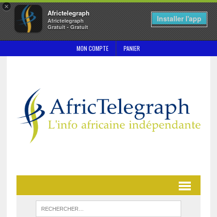
×
Africtelegraph
Installer l'app
Africtelegraph
Gratuit - Gratuit
MON COMPTE
PANIER