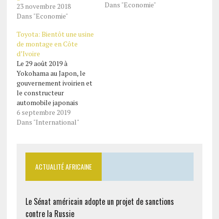
Dans "Economie"
23 novembre 2018
Dans "Economie"
Toyota: Bientôt une usine
de montage en Côte
d’Ivoire
Le 29 août 2019 à
Yokohama au Japon, le
gouvernement ivoirien et
le constructeur
automobile japonais
Toyota ont signé un
6 septembre 2019
accord de création d'une
Dans "International"
usine de montage de
véhicules Toyota en Côte
d'Ivoire. La signature du
mémorandum d'accord a
ACTUALITÉ AFRICAINE
eu lieu entre le ministre
ivoirien des transports,
Amadou Koné, et…
Le Sénat américain adopte un projet de sanctions
contre la Russie