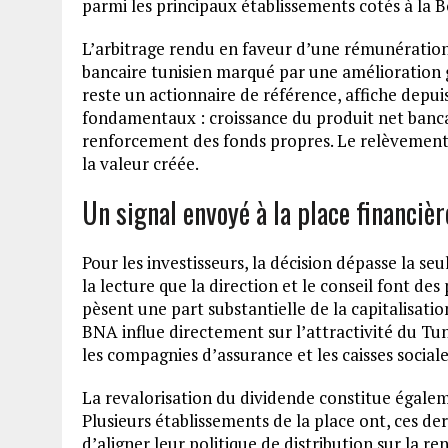
parmi les principaux établissements cotés à la B
L’arbitrage rendu en faveur d’une rémunération
bancaire tunisien marqué par une amélioration g
reste un actionnaire de référence, affiche depui
fondamentaux : croissance du produit net bancai
renforcement des fonds propres. Le relèvement 
la valeur créée.
Un signal envoyé à la place financièr
Pour les investisseurs, la décision dépasse la se
la lecture que la direction et le conseil font d
pèsent une part substantielle de la capitalisati
BNA influe directement sur l’attractivité du T
les compagnies d’assurance et les caisses socia
La revalorisation du dividende constitue égalem
Plusieurs établissements de la place ont, ces de
d’aligner leur politique de distribution sur la 