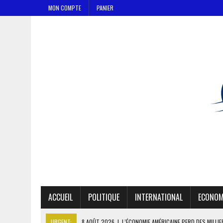
MON COMPTE
PANIER
ACCUEIL
POLITIQUE
INTERNATIONAL
ECONOM
URGENT:
8 AOÛT 2026
|
L’ÉCONOMIE AMÉRICAINE PERD DES MILLI