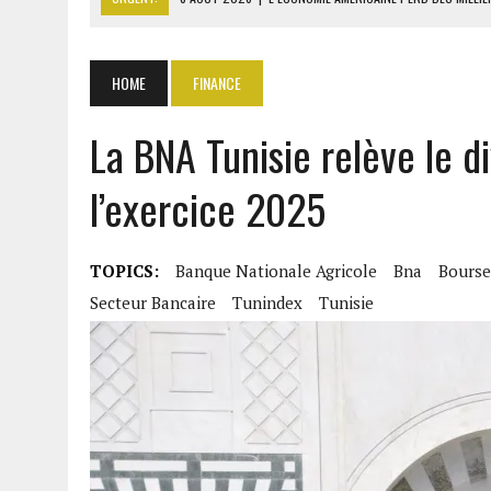
8 AOÛT 2026
|
L’UNIVERSITÉ LIBANAISE FRAGILISÉE PAR LES COUPES
8 AOÛT 2026
|
TALLA SYLLA APPELLE DIOMAYE FAYE À DISSOUDRE L’A
HOME
FINANCE
8 AOÛT 2026
|
LIBAN-SUD : LE CHANTIER DE RECONSTRUCTION DES V
La BNA Tunisie relève le d
8 AOÛT 2026
|
LE SÉNAT AMÉRICAIN ADOPTE UN PROJET DE SANCTIO
l’exercice 2025
TOPICS:
Banque Nationale Agricole
Bna
Bourse
Secteur Bancaire
Tunindex
Tunisie