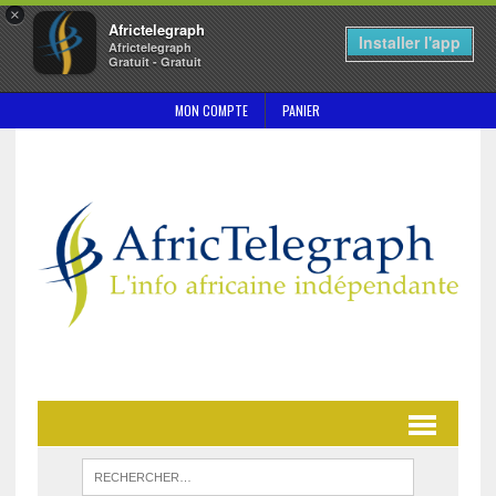
×
Africtelegraph
Installer l'app
Africtelegraph
Gratuit - Gratuit
MON COMPTE
PANIER