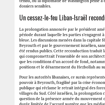
tendu, où la diplomatie de Washington peine à e
dossiers sensibles.
Un cessez-le-feu Liban-Israël recon
La prolongation annoncée par le président améri
période durant laquelle les parties s’engagent à 
bleue. Les discussions menées dans la capitale 
Beyrouth et par le gouvernement israélien, sans 
été rendus publics. Cette reconduction traduit
qui compromettrait l’ensemble de son architectu
que les conditions d’un accord de fond, notamme
positions et le désarmement du Hezbollah au sud
Pour les autorités libanaises, ce sursis représen
pouvoir à Beyrouth, fragilisé par la crise écon
publique qui réclame le retrait intégral des forc
villages du Sud. Côté israélien, la prolongation 
question de la présence armée du mouvement chi
durée limitée de l’accord suggère que les média