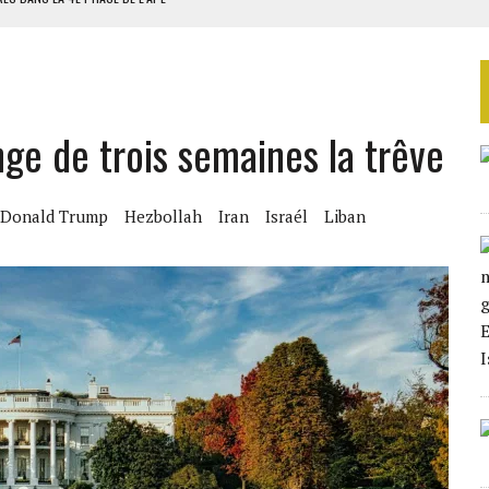
AU SÉNÉGAL
SUD DÉCROCHENT LEUR QUALIFICATION POUR LES QUARTS DE FINALE
LA FINALE AU MAROC
nge de trois semaines la trêve
SOUTENIR DIOMAYE FAYE
Donald Trump
Hezbollah
Iran
Israél
Liban