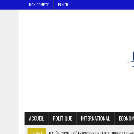
MON COMPTE
PANIER
ACCUEIL
POLITIQUE
INTERNATIONAL
ECONOM
URGENT:
6 AOÛT 2026
|
CÔTE D’IVOIRE-UE : 1 074 LIGNES TARIFA