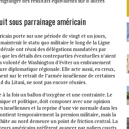
ngranger des résultats équivalents sur d’autres
duit sous parrainage américain
cain porte sur une période de vingt et un jours,
maintenir le statu quo militaire le long de la Ligne
fédérale ont réuni des délégations mandatées par
que les détails des contreparties éventuelles n’aient
 la volonté de Washington d’éviter un embrasement
re diplomatique régionale. Elle acte aussi, en creux,
nt sur le retrait de l’armée israélienne de certaines
 du Litani, ne sont pas encore réunies.
te à la fois un ballon d’oxygène et une contrainte. Le
omique et politique, doit composer avec une opinion
es israéliennes et la reprise d’une vie normale dans les
contient temporairement la pression militaire, mais la
ite au nord demeure un point de friction central. La
teurs américains préfèrent avancer par paliers courts