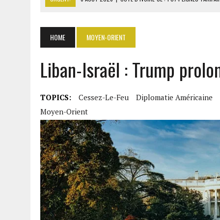
6 AOÛT 2026
|
LA BANQUE MONDIALE ACCORDE 340 MILLIARDS FCFA 
6 AOÛT 2026
|
CAN FÉMININE : LA CÔTE D’IVOIRE ET L’AFRIQUE DU 
HOME
MOYEN-ORIENT
6 AOÛT 2026
|
MONDIAL 2030 : INFANTINO ACCUSÉ D’AVOIR PROMIS 
Liban-Israël : Trump prolo
6 AOÛT 2026
|
SÉNÉGAL : ABDOU KHADIR SOW QUITTE LE PRP POUR 
TOPICS:
Cessez-Le-Feu
Diplomatie Américaine
Moyen-Orient