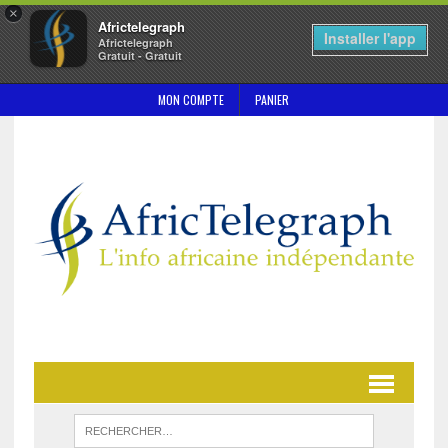
×
Africtelegraph
Installer l'app
Africtelegraph
Gratuit - Gratuit
MON COMPTE
PANIER