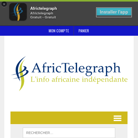
×
Africtelegraph
Installer l'app
Africtelegraph
Gratuit - Gratuit
MON COMPTE
PANIER