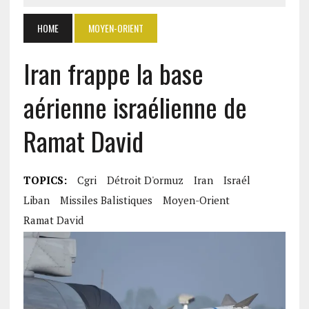
HOME
MOYEN-ORIENT
Iran frappe la base
aérienne israélienne de
Ramat David
TOPICS:
Cgri
Détroit D'ormuz
Iran
Israél
Liban
Missiles Balistiques
Moyen-Orient
Ramat David