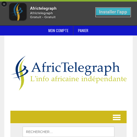
×
Africtelegraph
Installer l'app
Africtelegraph
Gratuit - Gratuit
MON COMPTE
PANIER