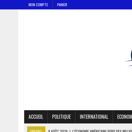
MON COMPTE
PANIER
ACCUEIL
POLITIQUE
INTERNATIONAL
ECONOM
URGENT:
8 AOÛT 2026
|
L’ÉCONOMIE AMÉRICAINE PERD DES MILLI