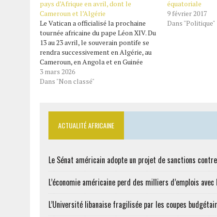
pays d’Afrique en avril, dont le
équatoriale
Cameroun et l’Algérie
9 février 2017
Le Vatican a officialisé la prochaine
Dans "Politique"
tournée africaine du pape Léon XIV. Du
13 au 23 avril, le souverain pontife se
rendra successivement en Algérie, au
Cameroun, en Angola et en Guinée
équatoriale. Ce déplacement, le
3 mars 2026
troisième à l’étranger depuis son
Dans "Non classé"
élection en mai 2025, revêt une
dimension particulière :…
ACTUALITÉ AFRICAINE
Le Sénat américain adopte un projet de sanctions contre
L’économie américaine perd des milliers d’emplois avec l
L’Université libanaise fragilisée par les coupes budgétai