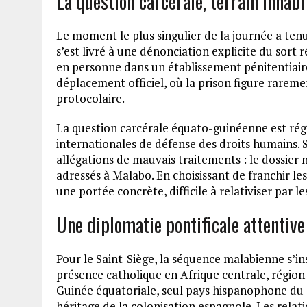
La question carcérale, terrain inhab
Le moment le plus singulier de la journée a ten
s’est livré à une dénonciation explicite du sort
en personne dans un établissement pénitentiaire
déplacement officiel, où la prison figure rarem
protocolaire.
La question carcérale équato-guinéenne est rég
internationales de défense des droits humains.
allégations de mauvais traitements : le dossier 
adressés à Malabo. En choisissant de franchir le
une portée concrète, difficile à relativiser par 
Une diplomatie pontificale attentive 
Pour le Saint-Siège, la séquence malabienne s’i
présence catholique en Afrique centrale, région
Guinée équatoriale, seul pays hispanophone du 
héritage de la colonisation espagnole. Les rela