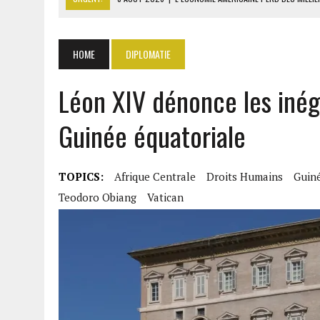
8 AOÛT 2026
|
L’UNIVERSITÉ LIBANAISE FRAGILISÉE PAR LES COUPES
8 AOÛT 2026
|
TALLA SYLLA APPELLE DIOMAYE FAYE À DISSOUDRE L’A
HOME
DIPLOMATIE
8 AOÛT 2026
|
LIBAN-SUD : LE CHANTIER DE RECONSTRUCTION DES V
Léon XIV dénonce les inéga
8 AOÛT 2026
|
LE SÉNAT AMÉRICAIN ADOPTE UN PROJET DE SANCTIO
Guinée équatoriale
TOPICS:
Afrique Centrale
Droits Humains
Guiné
Teodoro Obiang
Vatican