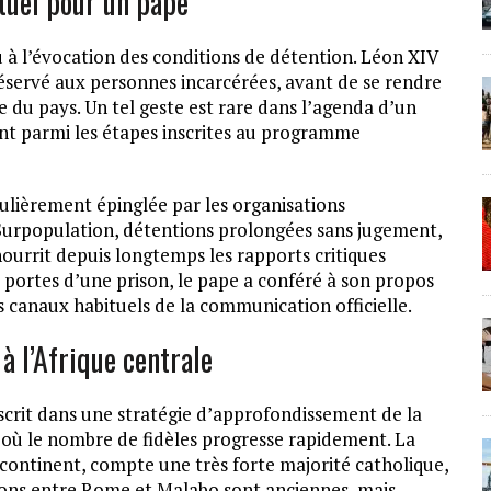
ituel pour un pape
u à l’évocation des conditions de détention. Léon XIV
 réservé aux personnes incarcérées, avant de se rendre
 du pays. Un tel geste est rare dans l’agenda d’un
ent parmi les étapes inscrites au programme
ulièrement épinglée par les organisations
 Surpopulation, détentions prolongées sans jugement,
nourrit depuis longtemps les rapports critiques
s portes d’une prison, le pape a conféré à son propos
les canaux habituels de la communication officielle.
à l’Afrique centrale
nscrit dans une stratégie d’approfondissement de la
 où le nombre de fidèles progresse rapidement. La
continent, compte une très forte majorité catholique,
tions entre Rome et Malabo sont anciennes, mais