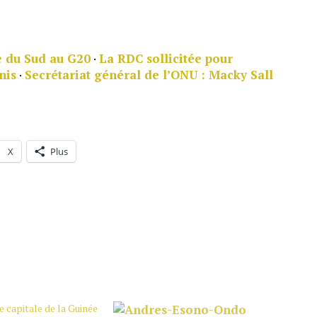
ue du Sud au G20
·
La RDC sollicitée pour
nis
·
Secrétariat général de l’ONU : Macky Sall
X
Plus
e capitale de la Guinée