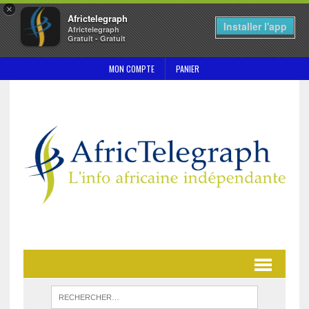
×
Africtelegraph
Installer l'app
Africtelegraph
Gratuit - Gratuit
MON COMPTE
PANIER