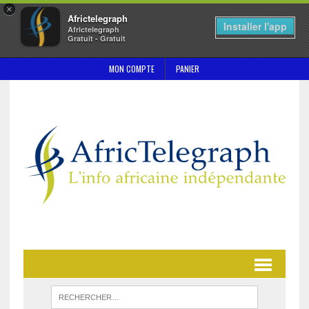
×
Africtelegraph
Installer l'app
Africtelegraph
Gratuit - Gratuit
MON COMPTE
PANIER