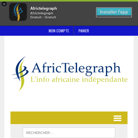
×
Africtelegraph
Installer l'app
Africtelegraph
Gratuit - Gratuit
MON COMPTE
PANIER