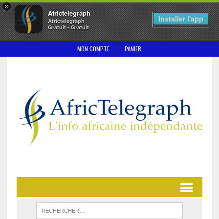
×
Africtelegraph
Installer l'app
Africtelegraph
Gratuit - Gratuit
MON COMPTE
PANIER