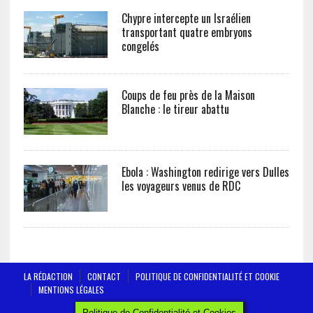
Chypre intercepte un Israélien
transportant quatre embryons
congelés
Coups de feu près de la Maison
Blanche : le tireur abattu
Ebola : Washington redirige vers Dulles
les voyageurs venus de RDC
LA RÉDACTION
CONTACT
POLITIQUE DE CONFIDENTIALITÉ ET COOKIE
MENTIONS LÉGALES
AFRICTELEGRAPH - ALL RIGHTS RESERVED 2019
Politique de Confidentialité et Cookies