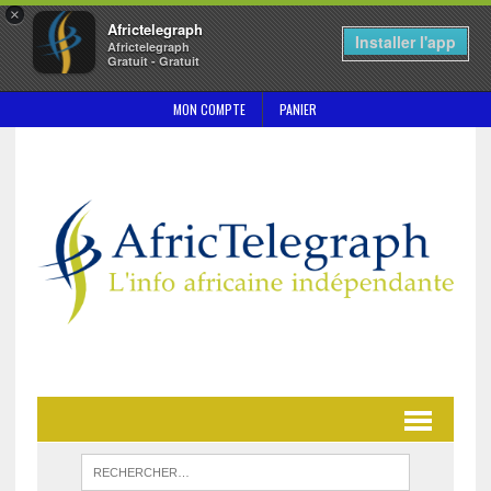
×
Africtelegraph
Installer l'app
Africtelegraph
Gratuit - Gratuit
MON COMPTE
PANIER