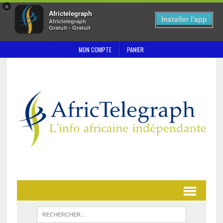
×
Africtelegraph
Installer l'app
Africtelegraph
Gratuit - Gratuit
MON COMPTE
PANIER