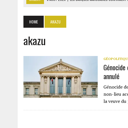
8 AOÛT 2026
|
ANSAR ALLAH MENACE DE NOUVEAU LES FORCES SAOUD
8 AOÛT 2026
|
COMILOG : LA MINISTRE DU TRAVAIL REPREND LE DOS
HOME
AKAZU
8 AOÛT 2026
|
LIBAN-ISRAËL : ACCORD SUR LES PAYS CHARGÉS DE V
akazu
8 AOÛT 2026
|
LIBAN-SUD : LE CHANTIER DE RECONSTRUCTION DES V
GÉOPOLITIQU
Génocide 
annulé
Génocide de
non-lieu ac
la veuve du