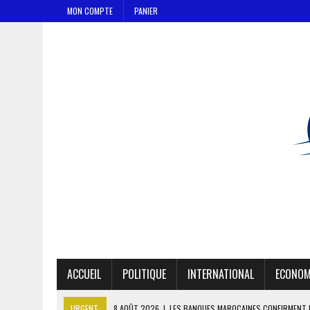
MON COMPTE
PANIER
ACCUEIL
POLITIQUE
INTERNATIONAL
ECONOM
URGENT:
8 AOÛT 2026
|
LES BANQUES MAROCAINES CONFIRMENT 