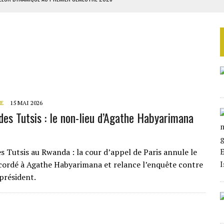
IENNES AU YÉMEN
SIER SOCIAL DE MOANDA
ÉRIFIER LE DÉSARMEMENT DU HEZBOLLAH
ILLAGES S’OUVRE TIMIDEMENT
E
15 MAI 2026
des Tutsis : le non-lieu d’Agathe Habyarimana
s Tutsis au Rwanda : la cour d’appel de Paris annule le
cordé à Agathe Habyarimana et relance l’enquête contre
 président.