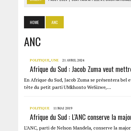
7 AOÛT 2026
|
CÔTE D’IVOIRE : OUATTARA GRACIE 4 661 DÉTENUS P
7 AOÛT 2026
|
SÉNÉGAL : THIERNO ALASSANE SALL ACCUSE PASTEF D
HOME
ANC
7 AOÛT 2026
|
LE PREMIER MINISTRE GUINÉEN SALUE LE MODÈLE IVOI
ANC
7 AOÛT 2026
|
GAZ GTA : KOSMOS ENERGY ACTUALISE L’AVANCEMENT
POLITIQUE
,
UNE
21 AVRIL 2024
Afrique du Sud : Jacob Zuma veut mettre
En Afrique du Sud, Jacob Zuma se présentera bel et
tête du petit parti UMkhonto WeSizwe,…
POLITIQUE
11 MAI 2019
Afrique du Sud : L’ANC conserve la majo
L’ANC, parti de Nelson Mandela, conserve la majorit