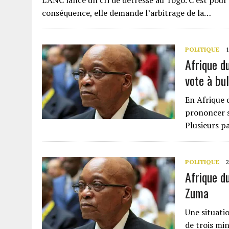
L’ANC lance un cri de détresse au Togo. C’est pour
conséquence, elle demande l’arbitrage de la…
POLITIQUE
1
Afrique du
vote à bul
En Afrique d
prononcer s
Plusieurs p
POLITIQUE
Afrique d
Zuma
Une situati
de trois mi