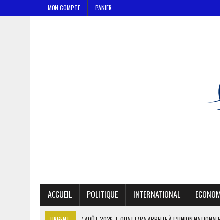
MON COMPTE
PANIER
ACCUEIL
POLITIQUE
INTERNATIONAL
ECONOM
URGENT:
7 AOÛT 2026
|
OUATTARA APPELLE À L’UNION NATIONALE