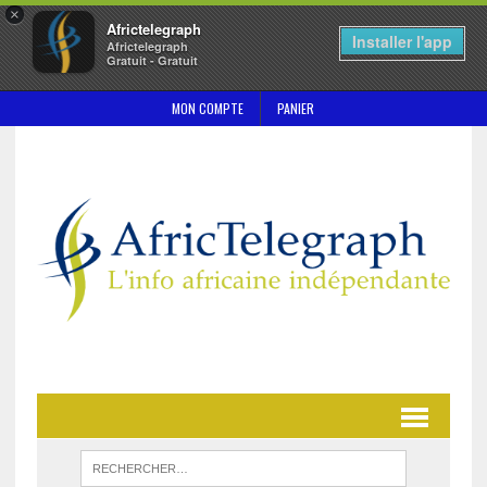
×
Africtelegraph
Installer l'app
Africtelegraph
Gratuit - Gratuit
MON COMPTE
PANIER