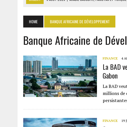
9 AOÛT 2026
|
MOODY’S RELÈVE LA NOTE SOUVERAINE DU BÉNIN À BA
8 AOÛT 2026
|
LE SÉNAT AMÉRICAIN ADOPTE UN PROJET DE SANCTIO
HOME
BANQUE AFRICAINE DE DÉVELOPPEMENT
8 AOÛT 2026
|
L’ÉCONOMIE AMÉRICAINE PERD DES MILLIERS D’EMPLOI
Banque Africaine de Dév
9 AOÛT 2026
|
LA FRANCE CHUTE AU GABON : 78 % D’OPINIONS NÉG
FINANCE
4 A
La BAD ve
Gabon
La BAD veut
millions de 
persistante
FINANCE
19 