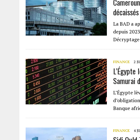
Cameroun-
décaissés
La BAD a ap
depuis 2023
Décryptage 
FINANCE
2 J
L’Égypte l
Samurai d
L’Égypte lèv
d’obligatio
Banque afri
FINANCE
4 J
Sidi Ould