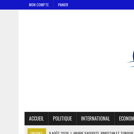
MON COMPTE
PANIER
ACCUEIL
POLITIQUE
INTERNATIONAL
ECONOM
URGENT:
9 AOÛT 2026
|
ARABIE SAOUDITE, PAKISTAN ET TURQUIE