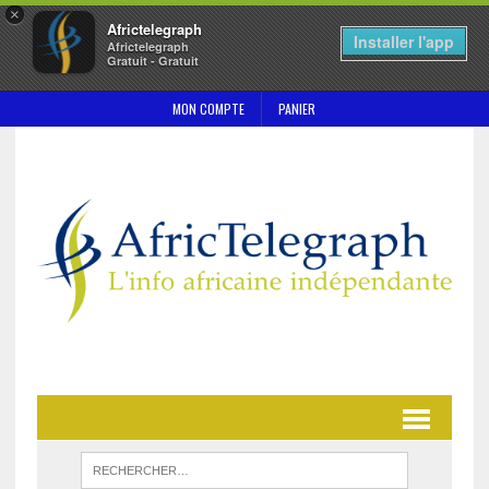
×
Africtelegraph
Installer l'app
Africtelegraph
Gratuit - Gratuit
MON COMPTE
PANIER