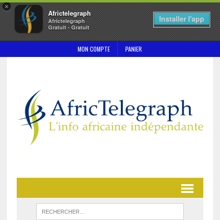
×
Africtelegraph
Installer l'app
Africtelegraph
Gratuit - Gratuit
MON COMPTE
PANIER