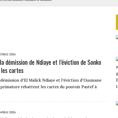
 DES ZONES À RISQUE
 MILLIONS USD EN 2025
TAQUE MASSIVE AU GABON
RIEN DE DÉVELOPPEMENT
5 MAI 2026
la démission de Ndiaye et l’éviction de Sonko
 les cartes
a démission d’El Malick Ndiaye et l’éviction d’Ousmane
 primature rebattent les cartes du pouvoir Pastef à
4 MAI 2026