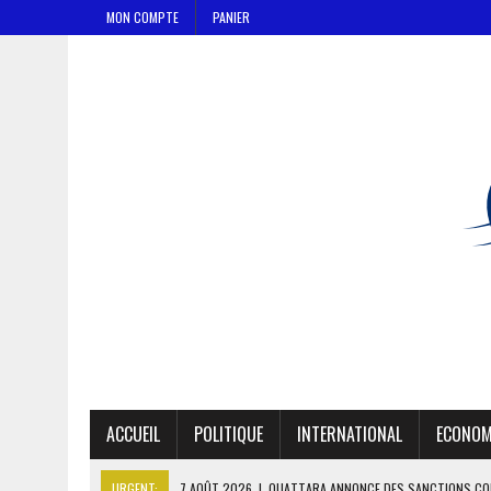
MON COMPTE
PANIER
ACCUEIL
POLITIQUE
INTERNATIONAL
ECONOM
URGENT:
7 AOÛT 2026
|
OUATTARA ANNONCE DES SANCTIONS CON