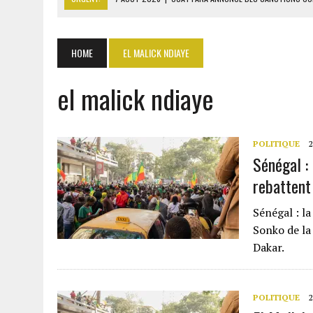
7 AOÛT 2026
|
OUATTARA PROMET DE POURSUIVRE LA SÉCURISATION
7 AOÛT 2026
|
CENTRAFRIQUE : L’OR HISSE LES EXPORTATIONS À 313
HOME
EL MALICK NDIAYE
7 AOÛT 2026
|
LA SEEG REPREND LE CONTRÔLE APRÈS UNE CYBERAT
el malick ndiaye
7 AOÛT 2026
|
LE PREMIER MINISTRE GUINÉEN SALUE LE MODÈLE IVOI
POLITIQUE
2
Sénégal : 
rebattent
Sénégal : l
Sonko de la
Dakar.
POLITIQUE
2