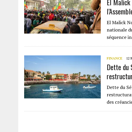
El Malick
l’Assembl
El Malick N
nationale d
séquence ins
FINANCE
12 
Dette du 
restructu
Dette du Sén
restructura
des créancie