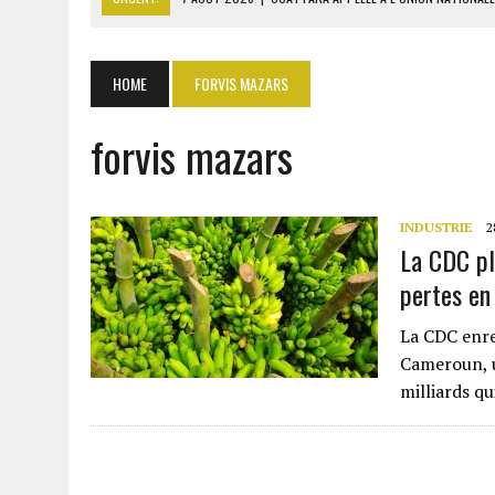
7 AOÛT 2026
|
CÔTE D’IVOIRE : OUATTARA GRACIE 4 661 DÉTENUS P
7 AOÛT 2026
|
SÉNÉGAL : THIERNO ALASSANE SALL ACCUSE PASTEF D
HOME
FORVIS MAZARS
7 AOÛT 2026
|
LE PREMIER MINISTRE GUINÉEN SALUE LE MODÈLE IVOI
forvis mazars
7 AOÛT 2026
|
GAZ GTA : KOSMOS ENERGY ACTUALISE L’AVANCEMENT
INDUSTRIE
2
La CDC pl
pertes en
La CDC enre
Cameroun, u
milliards qu