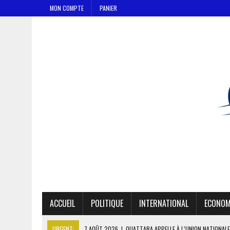
MON COMPTE
PANIER
ACCUEIL
POLITIQUE
INTERNATIONAL
ECONOM
URGENT:
7 AOÛT 2026
|
OUATTARA APPELLE À L’UNION NATIONALE