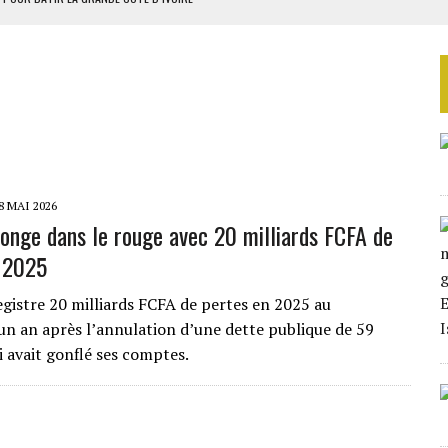
OUR L’INDÉPENDANCE
E DUPLICITÉ SUR L’ASER
RIEN DE DÉVELOPPEMENT
 DU PROJET SÉNÉGALO-MAURITANIEN
8 MAI 2026
onge dans le rouge avec 20 milliards FCFA de
 2025
gistre 20 milliards FCFA de pertes en 2025 au
n an après l’annulation d’une dette publique de 59
i avait gonflé ses comptes.