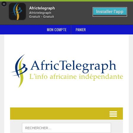
×
Africtelegraph
Installer l'app
Africtelegraph
Gratuit - Gratuit
MON COMPTE
PANIER